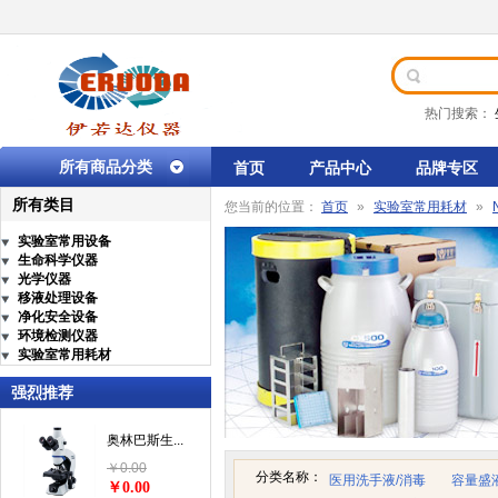
热门搜索：
所有商品分类
首页
产品中心
品牌专区
所有类目
您当前的位置：
首页
»
实验室常用耗材
»
实验室常用设备
生命科学仪器
光学仪器
移液处理设备
净化安全设备
环境检测仪器
实验室常用耗材
强烈推荐
奥林巴斯生...
￥0.00
分类名称：
医用洗手液/消毒
容量盛
￥0.00